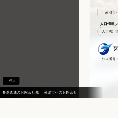
菊池市
人口情報(2
人口統計
法人番号：20
停止
各課直通のお問合せ先
菊池市へのお問合せ