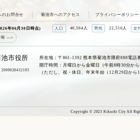
へのお問合せ
菊池市へのアクセス
プライバシーポリシー
46,564人
22,516人
026年06月30日時点)
人口
男性
女
情報
菊池市役所
所在地：〒861-1392 熊本県菊池市隈府888
電話
開庁時間：月曜日から金曜日（午前8時30分から
00020432105
（ただし、祝・休日、年末年始（12月29日から
Copyright © 2023 Kikuchi City All Rig