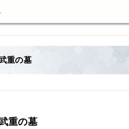
ん
武重の墓
武重の墓