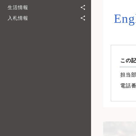
生活情報
Eng
入札情報
この
担当部
電話