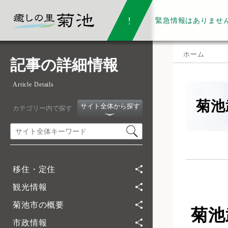
緊急情報は
ありませ
ホーム
記事の詳細情報
Article Details
菊池
サイト全体から探す
カテゴリー内で探す
移住・定住
観光情報
菊池市の概要
菊池
市政情報