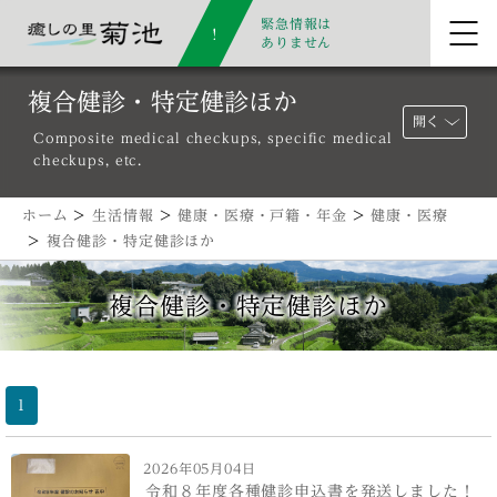
緊急情報は
ありません
複合健診・特定健診ほか
開く
Composite medical checkups, specific medical
checkups, etc.
ホーム
>
生活情報
>
健康・医療・戸籍・年金
>
健康・医療
>
複合健診・特定健診ほか
複合健診・特定健診ほか
1
2026年05月04日
令和８年度各種健診申込書を発送しました！