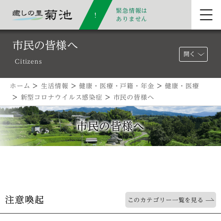
緊急情報は
ありません
市民の皆様へ
開く
Citizens
ホーム
>
生活情報
>
健康・医療・戸籍・年金
>
健康・医療
>
新型コロナウイルス感染症
>
市民の皆様へ
市民の皆様へ
注意喚起
このカテゴリー一覧を見る