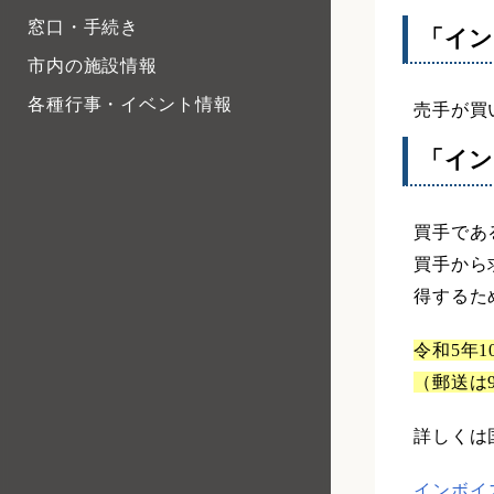
窓口・手続き
「イ
市内の施設情報
各種行事・イベント情報
売手が買
「イ
買手であ
買手から
得するた
令和5年
（郵送は
詳しくは
インボイ