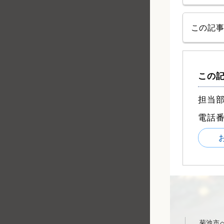
この記
この
担当部
電話
菊池市