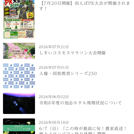
【7月20日開催】田んぼPK大会が開催されま
す！
2026年07月21日
しすいコスモスマラソン大会開催
2026年07月01日
人権・同和教育シリーズ250
2026年06月02日
令和8年度の旭志ホタル飛翔状況について
2026年05月18日
6/7（日）「この時が最高に旬！農家直送！
極上メロンパフェ作り体験」開催