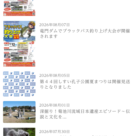
2026年08月07日
竜門ダムでブラックバス釣り上げ大会が開催
されます
2026年08月05日
第４４回しすい孔子公園夏まつりは開催見送
りとなりました
2026年08月01日
深掘り！菊池川流域日本遺産エピソード～伝
説と文化を...
2026年07月30日