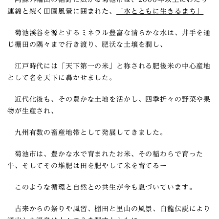
連綿と続く田園風景に囲まれた、
「水とともに生きるまち」
菊池渓谷を源とするミネラル豊富な清らかな水は、井手を通
じ棚田の隅々まで行き渡り、肥沃な土壌を潤し、
江戸時代には「天下第一の米」と称される肥後米の中心産地
として名を天下に轟かせました。
近代化後も、その豊かな土地を活かし、四季折々の野菜や果
物が生産され、
九州有数の畜産地帯として発展してきました。
菊池市は、豊かな水で育まれたお米、その稲わらで育った
牛、そしてその堆肥は田を肥やして米を育てるー
このような循環と自然との共生が今も息づいています。
古来からの祭りや風習、棚田と里山の風景、白龍伝説により