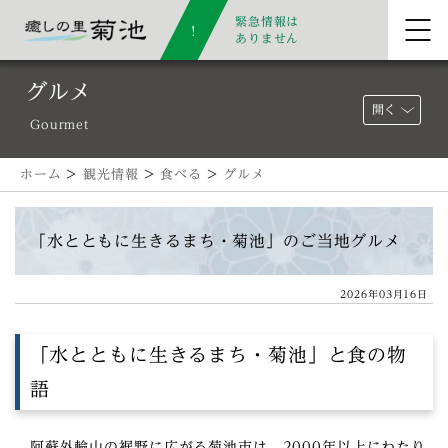
緊急情報は
ありません
グルメ
開く
Gourmet
ホーム
>
観光情報
>
食べる
>
グルメ
「水とともに生きるまち・菊池」のご当地グルメ
2026年03月16日
「水とともに生きるまち・菊池」と食の物
語
阿蘇外輪山の裾野に広がる菊池市は、2000年以上にわたり