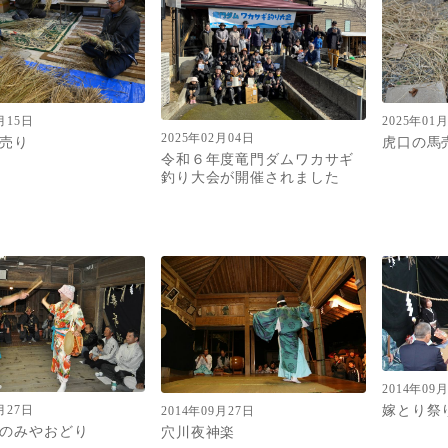
月15日
2025年01
2025年02月04日
売り
虎口の馬
令和６年度竜門ダムワカサギ
釣り大会が開催されました
2014年09
嫁とり祭
月27日
2014年09月27日
のみやおどり
穴川夜神楽