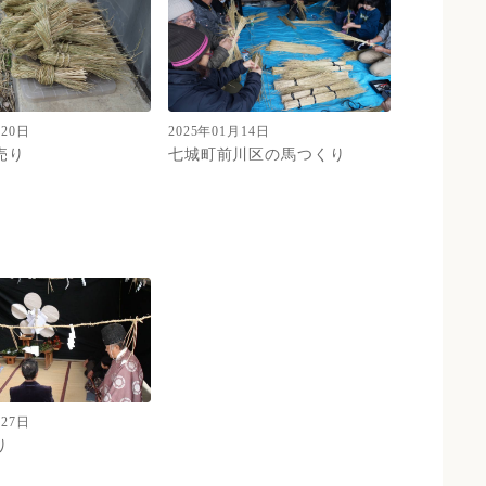
月20日
2025年01月14日
売り
七城町前川区の馬つくり
月27日
り