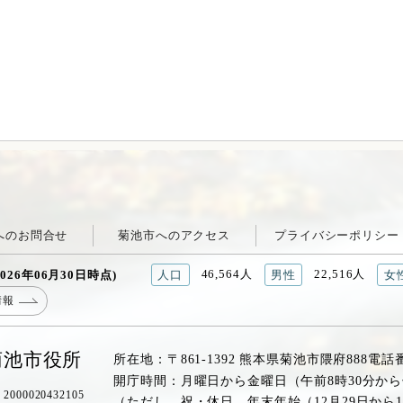
へのお問合せ
菊池市へのアクセス
プライバシーポリシー
46,564人
22,516人
026年06月30日時点)
人口
男性
女
情報
菊池市役所
所在地：〒861-1392 熊本県菊池市隈府888
電話
開庁時間：月曜日から金曜日（午前8時30分から
00020432105
（ただし、祝・休日、年末年始（12月29日から