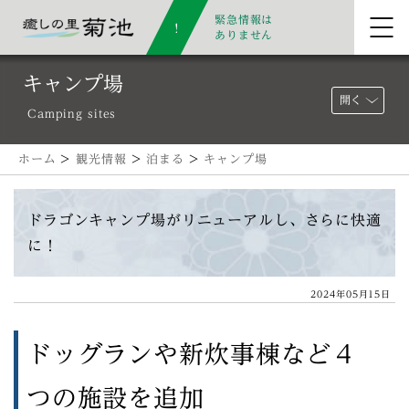
緊急情報は
ありません
キャンプ場
開く
Camping sites
ホーム
>
観光情報
>
泊まる
>
キャンプ場
ドラゴンキャンプ場がリニューアルし、さらに快適
に！
2024年05月15日
ドッグランや新炊事棟など４
つの施設を追加