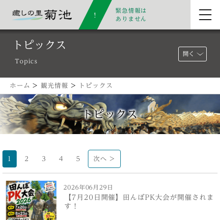
緊急情報は
ありません
トピックス
開く
Topics
ホーム
>
観光情報
>
トピックス
トピックス
1
2
3
4
5
次へ >
2026年06月29日
【7月20日開催】田んぼPK大会が開催されま
す！