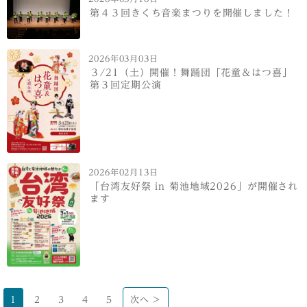
第４３回きくち音楽まつりを開催しました！
2026年03月03日
３/21（土）開催！舞踊団「花童＆はつ喜」
第３回定期公演
2026年02月13日
「台湾友好祭 in 菊池地域2026」が開催され
ます
1
2
3
4
5
次へ >