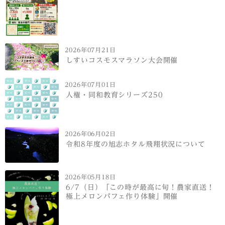
2026年07月21日
しすいコスモスマラソン大会開催
2026年07月01日
人権・同和教育シリーズ250
2026年06月02日
令和8年度の旭志ホタル飛翔状況について
2026年05月18日
6/7（日）「この時が最高に旬！農家直送！
極上メロンパフェ作り体験」開催