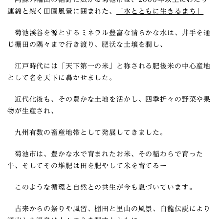
連綿と続く田園風景に囲まれた、
「水とともに生きるまち」
菊池渓谷を源とするミネラル豊富な清らかな水は、井手を通
じ棚田の隅々まで行き渡り、肥沃な土壌を潤し、
江戸時代には「天下第一の米」と称される肥後米の中心産地
として名を天下に轟かせました。
近代化後も、その豊かな土地を活かし、四季折々の野菜や果
物が生産され、
九州有数の畜産地帯として発展してきました。
菊池市は、豊かな水で育まれたお米、その稲わらで育った
牛、そしてその堆肥は田を肥やして米を育てるー
このような循環と自然との共生が今も息づいています。
古来からの祭りや風習、棚田と里山の風景、白龍伝説により