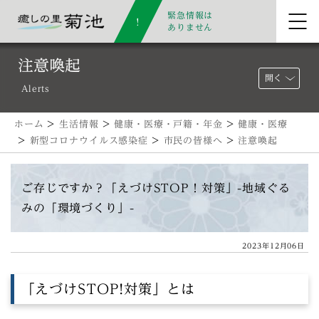
緊急情報は
ありません
注意喚起
開く
Alerts
ホーム
>
生活情報
>
健康・医療・戸籍・年金
>
健康・医療
>
新型コロナウイルス感染症
>
市民の皆様へ
>
注意喚起
ご存じですか？「えづけSTOP！対策」-地域ぐる
みの「環境づくり」-
2023年12月06日
「えづけSTOP!対策」とは