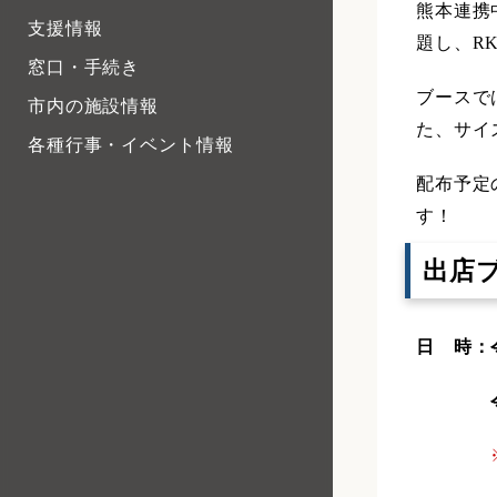
熊本連携
支援情報
題し、R
窓口・手続き
ブースで
市内の施設情報
た、サイ
各種行事・イベント情報
配布予定
す！
出店
日 時：
令和６