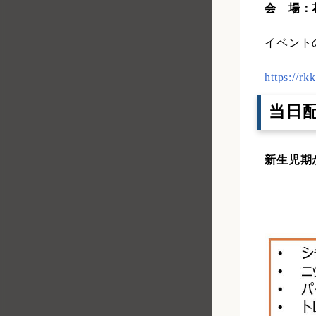
会 場：
イベント
https://r
当日
新生児期