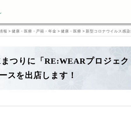
ん
情報
>
健康・医療・戸籍・年金
>
健康・医療
>
新型コロナウイルス感染
Kまつりに「RE:WEARプロジェ
ースを出店します！