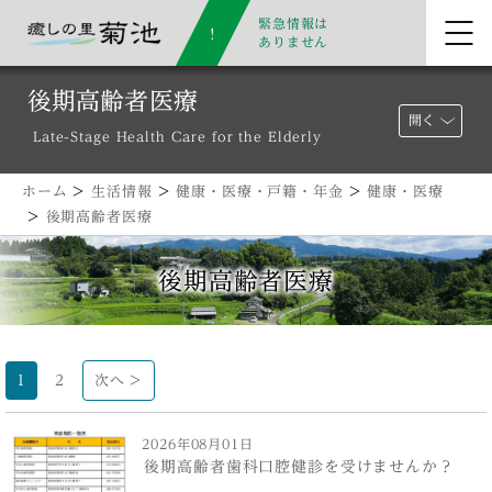
緊急情報は
ありません
後期高齢者医療
開く
Late-Stage Health Care for the Elderly
ホーム
>
生活情報
>
健康・医療・戸籍・年金
>
健康・医療
>
後期高齢者医療
後期高齢者医療
1
2
次へ >
2026年08月01日
後期高齢者歯科口腔健診を受けませんか？