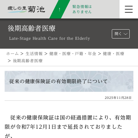
緊急情報は
ありません
後期高齢者医療
開く
Late-Stage Health Care for the Elderly
ホーム
>
生活情報
>
健康・医療・戸籍・年金
>
健康・医療
>
後期高齢者医療
従来の健康保険証の有効期限終了について
2025年11月28日
従来の健康保険証は国の経過措置により、有効期
限が令和7年12月1日まで延長されておりました
が、