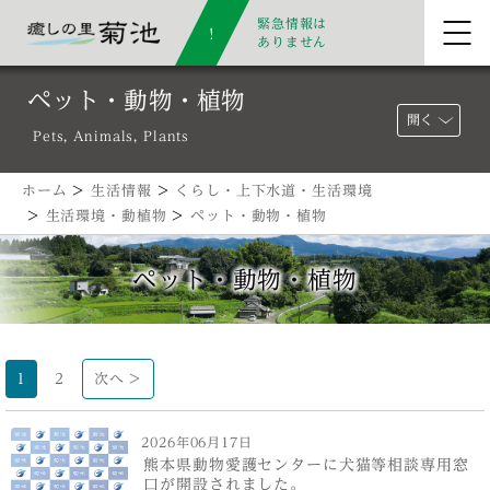
緊急情報は
ありません
ペット・動物・植物
開く
Pets, Animals, Plants
ホーム
>
生活情報
>
くらし・上下水道・生活環境
>
生活環境・動植物
>
ペット・動物・植物
ペット・動物・植物
1
2
次へ >
2026年06月17日
熊本県動物愛護センターに犬猫等相談専用窓
口が開設されました。