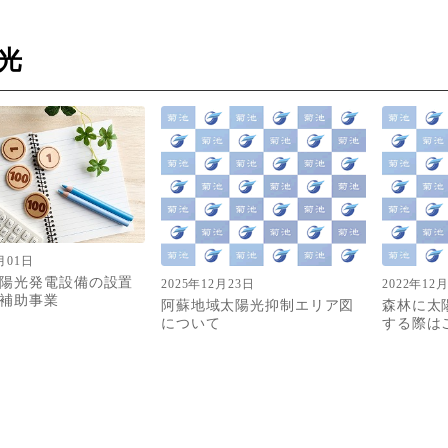
光
月01日
陽光発電設備の設置
2025年12月23日
2022年12
補助事業
阿蘇地域太陽光抑制エリア図
森林に太
について
する際は