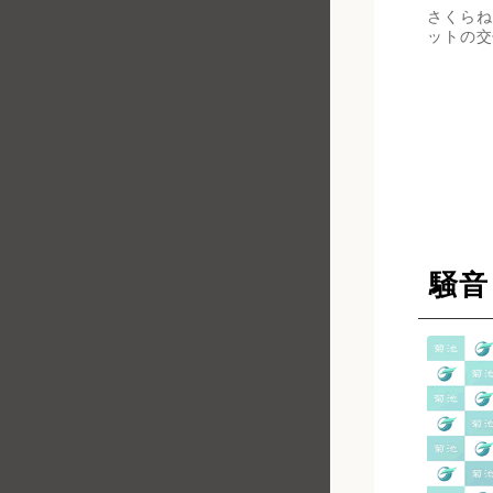
さくらね
ットの交
騒音