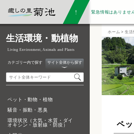
緊急情報は
ありませ
ホーム
>
生活
生活環境・動植物
Living Environment, Animals and Plants
カテゴリー内で探す
サイト全体から探す
ペット・動物・植物
騒音・振動・悪臭
環境状況（大気・水質・ダイ
ペッ
オキシン・放射線・防疫）