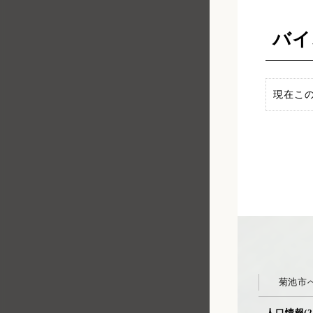
バイ
現在こ
菊池市
人口情報(2