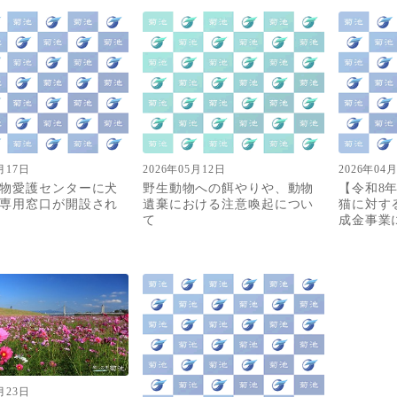
月17日
2026年05月12日
2026年04
物愛護センターに犬
野生動物への餌やりや、動物
【令和8
専用窓口が開設され
遺棄における注意喚起につい
猫に対す
て
成金事業
月23日