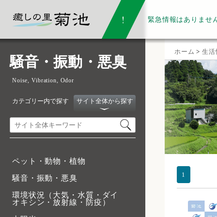
緊急情報は
ありませ
ホーム
>
生活
騒音・振動・悪臭
Noise, Vibration, Odor
カテゴリー内で探す
サイト全体から探す
ペット・動物・植物
1
騒音・振動・悪臭
環境状況（大気・水質・ダイ
オキシン・放射線・防疫）