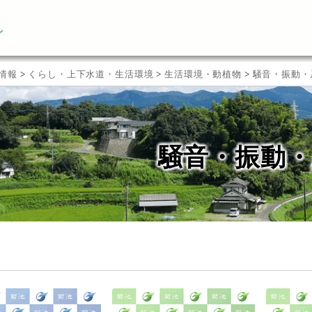
ん
情報
>
くらし・上下水道・生活環境
>
生活環境・動植物
>
騒音・振動・
騒音・振動・