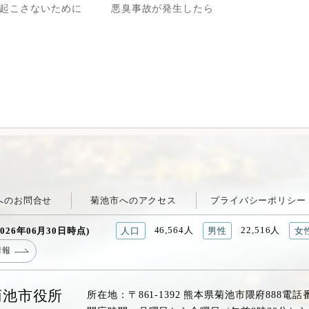
起こさないために
悪臭事故が発生したら
へのお問合せ
菊池市へのアクセス
プライバシーポリシー
46,564人
22,516人
026年06月30日時点)
人口
男性
女
情報
菊池市役所
所在地：〒861-1392 熊本県菊池市隈府888
電話