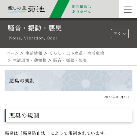
緊急情報は
ありません
騒音・振動・悪臭
開く
Noise, Vibration, Odor
ホーム
>
生活情報
>
くらし・上下水道・生活環境
>
生活環境・動植物
>
騒音・振動・悪臭
悪臭の規制
2023年01月25日
悪臭の規制
悪臭は「悪臭防止法」によって規制されています。