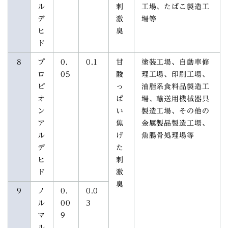
ル
刺
工場、たばこ製造工
デ
激
場等
ヒ
臭
ド
8
プ
0.
0.1
甘
塗装工場、自動車修
ロ
05
酸
理工場、印刷工場、
ピ
っ
油脂系食料品製造工
オ
ぱ
場、輸送用機械器具
ン
い
製造工場、その他の
ア
焦
金属製品製造工場、
ル
げ
魚腸骨処理場等
デ
た
ヒ
刺
ド
激
臭
9
ノ
0.
0.0
ル
00
3
マ
9
ル