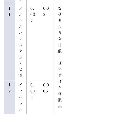
1
ノ
0.
0.0
む
1
ル
00
2
せ
マ
9
る
ル
よ
バ
う
レ
な
ル
甘
ア
酸
ル
っ
デ
ぱ
ヒ
い
ド
焦
げ
1
イ
0.
0.0
た
2
ソ
00
06
刺
バ
3
激
レ
臭
ル