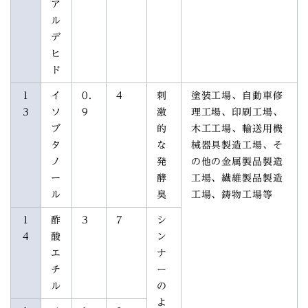
ア
ル
デ
ヒ
ド
1
イ
0.
4
刺
塗装工場、自動車修
3
ソ
9
激
理工場、印刷工場、
ブ
的
木工工場、輸送用機
タ
な
械器具製造工場、そ
ノ
発
の他の金属製品製造
ー
酵
工場、繊維製品製造
ル
臭
工場、鋳物工場等
1
酢
3
7
シ
4
酸
ン
エ
ナ
チ
ー
ル
の
よ