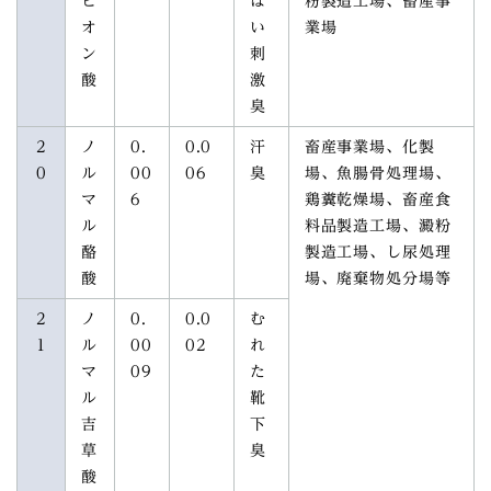
ピ
ぱ
粉製造工場、畜産事
オ
い
業場
ン
刺
酸
激
臭
2
ノ
0.
0.0
汗
畜産事業場、化製
0
ル
00
06
臭
場、魚腸骨処理場、
マ
6
鶏糞乾燥場、畜産食
ル
料品製造工場、澱粉
酪
製造工場、し尿処理
酸
場、廃棄物処分場等
2
ノ
0.
0.0
む
1
ル
00
02
れ
マ
09
た
ル
靴
吉
下
草
臭
酸