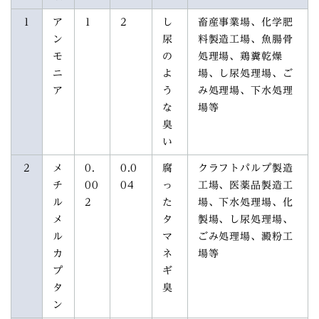
1
ア
1
2
し
畜産事業場、化学肥
ン
尿
料製造工場、魚腸骨
モ
の
処理場、鶏糞乾燥
ニ
よ
場、し尿処理場、ご
ア
う
み処理場、下水処理
な
場等
臭
い
2
メ
0.
0.0
腐
クラフトパルプ製造
チ
00
04
っ
工場、医薬品製造工
ル
2
た
場、下水処理場、化
メ
タ
製場、し尿処理場、
ル
マ
ごみ処理場、澱粉工
カ
ネ
場等
プ
ギ
タ
臭
ン