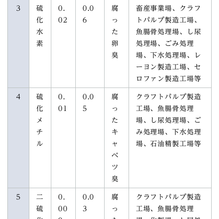
3
硫
0.
0.0
腐
畜産事業場、クラフ
化
02
6
っ
トパルプ製造工場、
水
た
魚腸骨処理場、し尿
素
卵
処理場、ごみ処理
臭
場、下水処理場、レ
ーヨン製造工場、セ
ロファン製造工場等
4
硫
0.
0.0
腐
クラフトパルプ製造
化
01
5
っ
工場、魚腸骨処理
メ
た
場、し尿処理場、ご
チ
キ
み処理場、下水処理
ル
ャ
場、石油精製工場等
ベ
ツ
臭
5
二
0.
0.0
腐
クラフトパルプ製造
硫
00
3
っ
工場、魚腸骨処理