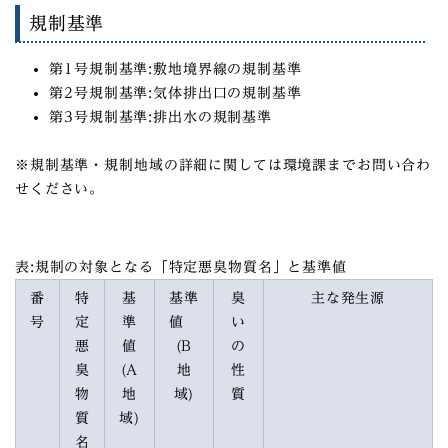
規制基準
第1号規制基準:敷地境界線の規制基準
第2号規制基準:気体排出口の規制基準
第3号規制基準:排出水の規制基準
※規制基準・規制地域の詳細に関しては環境課までお問い合わ
せください。
表:規制の対象となる「特定悪臭物質名」と基準値
番
特
基
基準
臭
主な発生源
号
定
準
値
い
悪
値
(B
の
臭
(A
地
性
物
地
域)
質
質
域)
名