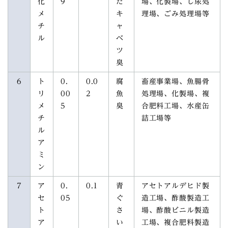
化
9
た
場、化製場、し尿処
メ
キ
理場、ごみ処理場等
チ
ャ
ル
ベ
ツ
臭
6
ト
0.
0.0
腐
畜産事業場、魚腸骨
リ
00
2
魚
処理場、化製場、複
メ
5
臭
合肥料工場、水産缶
チ
詰工場等
ル
ア
ミ
ン
7
ア
0.
0.1
青
アセトアルデヒド製
セ
05
ぐ
造工場、酢酸製造工
ト
さ
場、酢酸ビニル製造
ア
い
工場、複合肥料製造