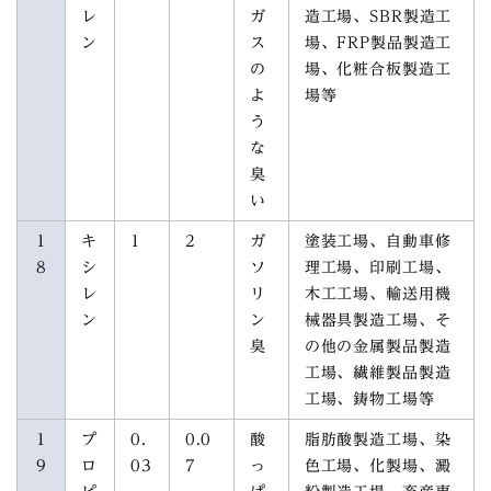
レ
ガ
造工場、SBR製造工
ン
ス
場、FRP製品製造工
の
場、化粧合板製造工
よ
場等
う
な
臭
い
1
キ
1
2
ガ
塗装工場、自動車修
8
シ
ソ
理工場、印刷工場、
レ
リ
木工工場、輸送用機
ン
ン
械器具製造工場、そ
臭
の他の金属製品製造
工場、繊維製品製造
工場、鋳物工場等
1
プ
0.
0.0
酸
脂肪酸製造工場、染
9
ロ
03
7
っ
色工場、化製場、澱