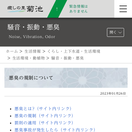
緊急情報は
ありません
騒音・振動・悪臭
開く
Noise, Vibration, Odor
ホーム
>
生活情報
>
くらし・上下水道・生活環境
>
生活環境・動植物
>
騒音・振動・悪臭
悪臭の規制について
2023年01月26日
悪臭とは?（サイト内リンク）
悪臭の規制（サイト内リンク）
罰則の適用（サイト内リンク）
悪臭事故が発生したら（サイト内リンク）