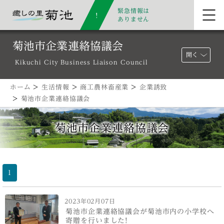
緊急情報は
ありません
菊池市企業連絡協議会
開く
Kikuchi City Business Liaison Council
ホーム
>
生活情報
>
商工農林畜産業
>
企業誘致
>
菊池市企業連絡協議会
菊池市企業連絡協議会
1
2023年02月07日
菊池市企業連絡協議会が菊池市内の小学校へ
寄贈を行いました!