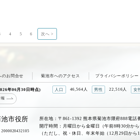
3
4
5
6
次へ >
へのお問合せ
菊池市へのアクセス
プライバシーポリシー
46,564人
22,516人
026年06月30日時点)
人口
男性
女
情報
菊池市役所
所在地：〒861-1392 熊本県菊池市隈府888
電話
開庁時間：月曜日から金曜日（午前8時30分から
00020432105
（ただし、祝・休日、年末年始（12月29日から