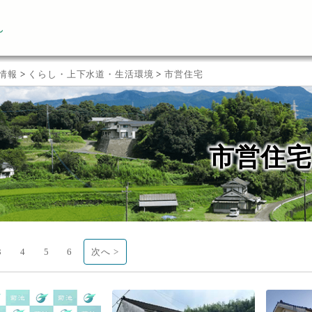
ん
情報
>
くらし・上下水道・生活環境
>
市営住宅
市営住宅
3
4
5
6
次へ >