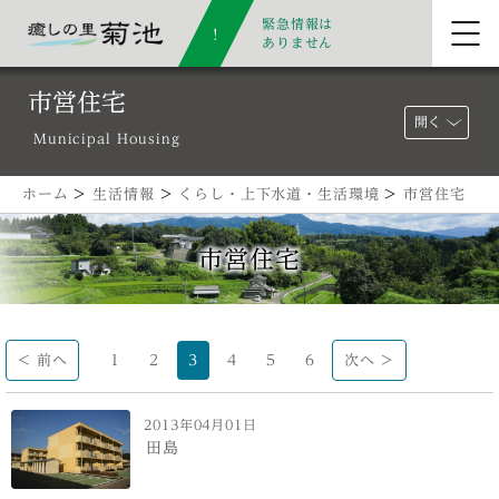
緊急情報は
ありません
市営住宅
開く
Municipal Housing
ホーム
>
生活情報
>
くらし・上下水道・生活環境
>
市営住宅
市営住宅
< 前へ
1
2
3
4
5
6
次へ >
2013年04月01日
田島