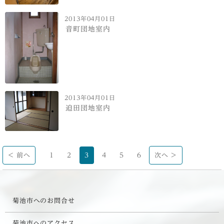
2013年04月01日
音町団地室内
2013年04月01日
迫田団地室内
< 前へ
1
2
3
4
5
6
次へ >
菊池市へのお問合せ
菊池市へのアクセス