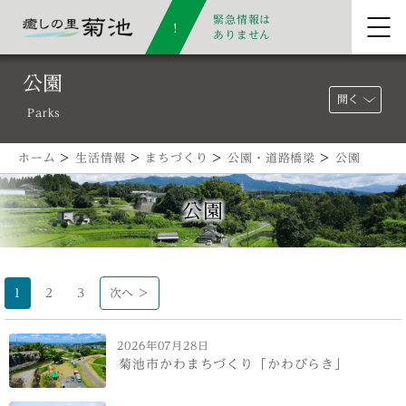
緊急情報は
ありません
公園
開く
Parks
ホーム
>
生活情報
>
まちづくり
>
公園・道路橋梁
>
公園
公園
1
2
3
次へ >
2026年07月28日
菊池市かわまちづくり「かわびらき」