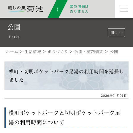
緊急情報は
ありません
公園
開く
Parks
ホーム
>
生活情報
>
まちづくり
>
公園・道路橋梁
>
公園
横町・切明ポケットパーク足湯の利用時間を延長し
ました
2026年04月01日
横町ポケットパークと切明ポケットパーク足
湯の利用時間について