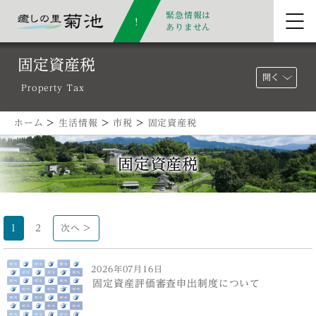
緊急情報は
ありません
固定資産税
開く
Property Tax
ホーム
>
生活情報
>
市税
>
固定資産税
固定資産税
1
2
次へ >
2026年07月16日
固定資産評価審査申出制度について