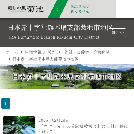
緊急情報は
ありません
日本赤十字社熊本県支部菊池市地区
開く
JRA Kumamoto Branch Kikuchi City District
ホーム
>
生活情報
>
障がい・福祉・高齢者・介護保険
>
日本赤十字社熊本県支部菊池市地区
日本赤十字社熊本県支部菊池市地区
1
2025年02月28日
「ウクライナ人道危機救援金」の受付延長に
ついて