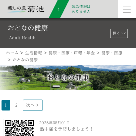
緊急情報は
ありません
おとなの健康
開く
Adult Health
ホーム
>
生活情報
>
健康・医療・戸籍・年金
>
健康・医療
>
おとなの健康
おとなの健康
1
2
次へ >
2026年08月01日
熱中症を予防しましょう！