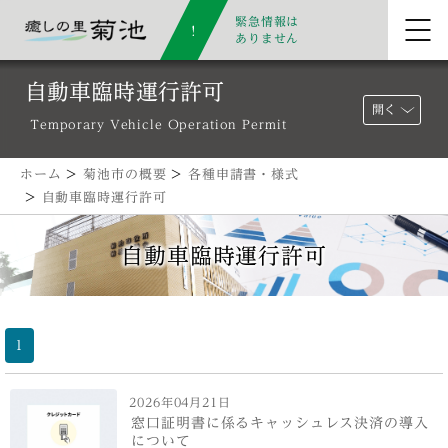
緊急情報は
ありません
自動車臨時運行許可
開く
Temporary Vehicle Operation Permit
ホーム
>
菊池市の概要
>
各種申請書・様式
>
自動車臨時運行許可
自動車臨時運行許可
1
2026年04月21日
窓口証明書に係るキャッシュレス決済の導入
について