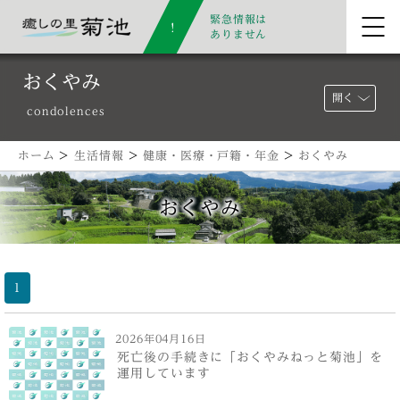
緊急情報は
ありません
おくやみ
開く
condolences
ホーム
>
生活情報
>
健康・医療・戸籍・年金
>
おくやみ
おくやみ
1
2026年04月16日
死亡後の手続きに「おくやみねっと菊池」を
運用しています