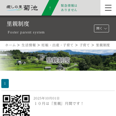
緊急情報は
ありません
里親制度
開く
Foster parent system
ホーム
>
生活情報
>
妊娠・出産・子育て
>
子育て
>
里親制度
里親制度
1
2025年10月01日
１０月は『里親』月間です！