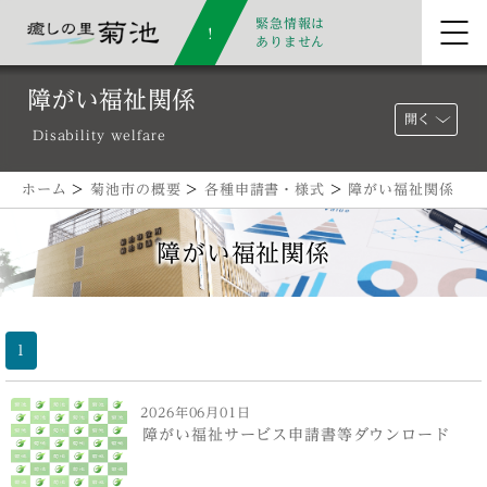
緊急情報は
ありません
障がい福祉関係
開く
Disability welfare
ホーム
>
菊池市の概要
>
各種申請書・様式
>
障がい福祉関係
障がい福祉関係
1
2026年06月01日
障がい福祉サービス申請書等ダウンロード