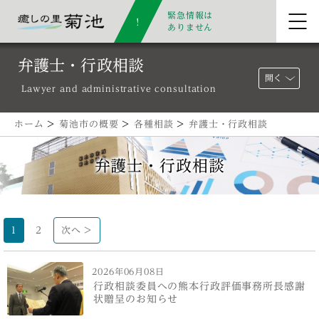
緊急情報は
ありません
弁護士・行政相談
開く
Lawyer and administrative consultation
ホーム
>
菊池市の概要
>
各種相談
>
弁護士・行政相談
弁護士・行政相談
1
2
次へ >
2026年06月08日
行政相談委員への熊本行政評価事務所長感謝
状贈呈のお知らせ