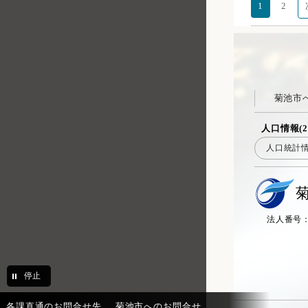
1
2
菊池市
人口情報(2
人口統計
法人番号：20
停止
各課直通のお問合せ先
菊池市へのお問合せ