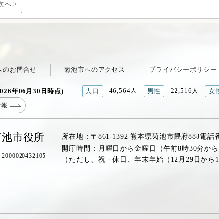
次へ >
へのお問合せ
菊池市へのアクセス
プライバシーポリシー
46,564人
22,516人
026年06月30日時点)
人口
男性
女
情報
菊池市役所
所在地：〒861-1392 熊本県菊池市隈府888
電話
開庁時間：月曜日から金曜日（午前8時30分から
00020432105
（ただし、祝・休日、年末年始（12月29日から