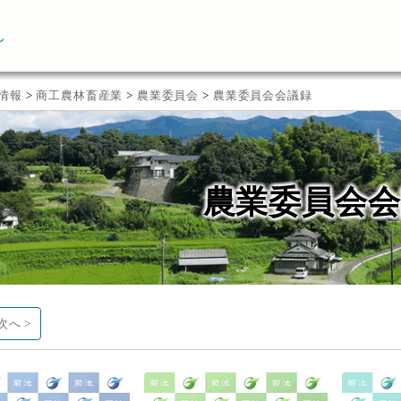
ん
情報
>
商工農林畜産業
>
農業委員会
>
農業委員会会議録
農業委員会会
次へ >