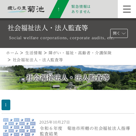
緊急情報は
ありません
社会福祉法人・法人監査等
開く
Social welfare corporations, corporate audits, etc.
ホーム
>
生活情報
>
障がい・福祉・高齢者・介護保険
>
社会福祉法人・法人監査等
社会福祉法人・法人監査等
1
2025年10月27日
令和６年度 菊池市所轄の社会福祉法人指導
監査結果