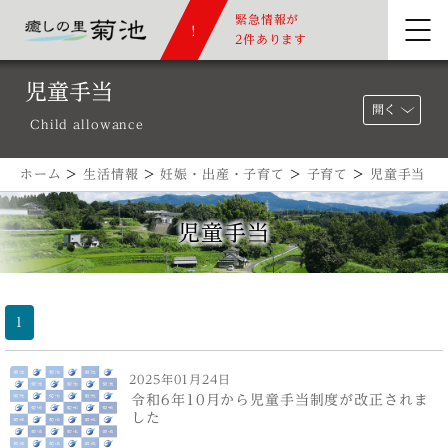
緊急情報が
2件あります
児童手当
開く
Child allowance
ホーム
>
生活情報
>
妊娠・出産・子育て
>
子育て
>
児童手当
児童手当
1
2025年01月24日
令和6年10月から児童手当制度が改正されま
した