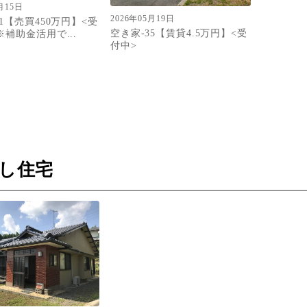
月15日
2026年05月19日
1【売買450万円】<受
空き家-35【賃貸4.5万円】<受
※補助金活用で...
付中>
し住宅