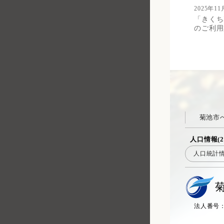
2025年11
「きくち
のご利
菊池市
人口情報(2
人口統計
法人番号：20