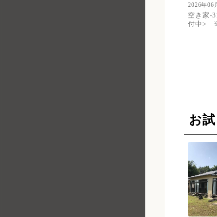
2026年06
空き家-3
付中> 
お試