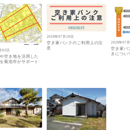
2026年07月28日
空き家バンクのご利用上の注
2026年07
意
空き家バ
月03日
きについ
や空き地を活用した
を菊池市がサポート