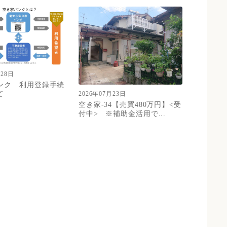
月28日
ンク 利用登録手続
て
2026年07月23日
空き家-34【売買480万円】<受
付中> ※補助金活用で...