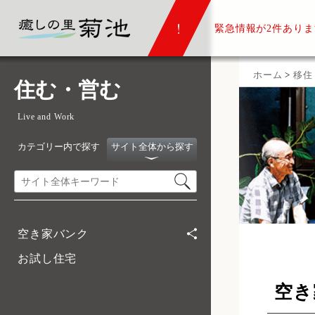
緊急情報が
2件ありま
ホーム
>
移住
住む・営む
Live and Work
カテゴリー内で探す
サイト全体から探す
空き家バンク
お試し住宅
空き