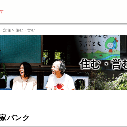
す
・定住
>
住む・営む
住む・営
家バンク