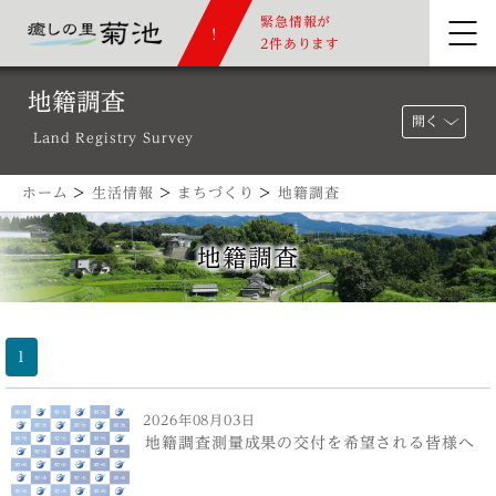
緊急情報が
2件あります
地籍調査
開く
Land Registry Survey
ホーム
>
生活情報
>
まちづくり
>
地籍調査
地籍調査
1
2026年08月03日
地籍調査測量成果の交付を希望される皆様へ