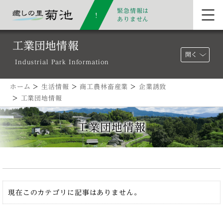
緊急情報は
ありません
工業団地情報
開く
Industrial Park Information
ホーム
>
生活情報
>
商工農林畜産業
>
企業誘致
>
工業団地情報
工業団地情報
現在このカテゴリに記事はありません。