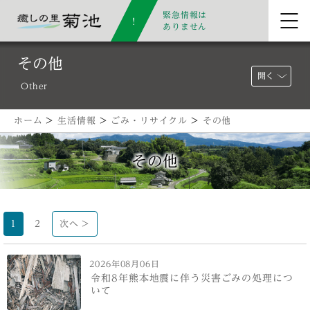
緊急情報は
ありません
その他
開く
Other
ホーム
>
生活情報
>
ごみ・リサイクル
>
その他
その他
1
2
次へ >
2026年08月06日
令和8年熊本地震に伴う災害ごみの処理につ
いて