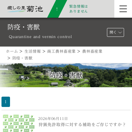
緊急情報は
ありません
防疫・害獣
開く
Quarantine and vermin control
ホーム
>
生活情報
>
商工農林畜産業
>
農林畜産業
>
防疫・害獣
防疫・害獣
1
2026年06月11日
狩猟免許取得に対する補助をご存じですか？