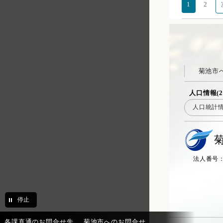
1
2
菊池市
人口情報(2
人口統計
法人番号：20
停止
各課直通のお問合せ先
菊池市へのお問合せ