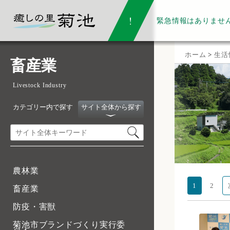
緊急情報は
ありませ
ホーム
>
生活
畜産業
Livestock Industry
カテゴリー内で探す
サイト全体から探す
農林業
1
2
畜産業
防疫・害獣
菊池市ブランドづくり実行委