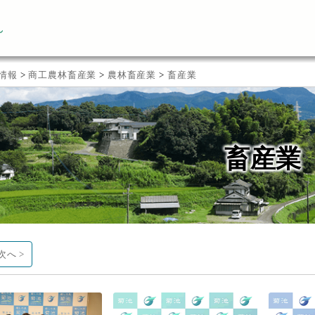
ん
情報
>
商工農林畜産業
>
農林畜産業
>
畜産業
畜産業
次へ >