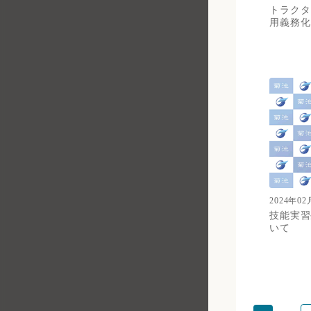
トラクタ
用義務化
2024年02
技能実習
いて