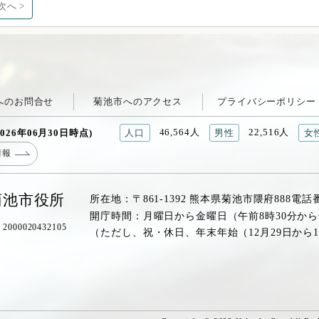
次へ >
へのお問合せ
菊池市へのアクセス
プライバシーポリシー
46,564人
22,516人
026年06月30日時点)
人口
男性
女
情報
菊池市役所
所在地：〒861-1392 熊本県菊池市隈府888
電話
開庁時間：月曜日から金曜日（午前8時30分から
00020432105
（ただし、祝・休日、年末年始（12月29日から