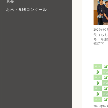
員会
お米・食味コンクール
2026年06
父（ちち
ち）を贈
敬訪問
2025年09