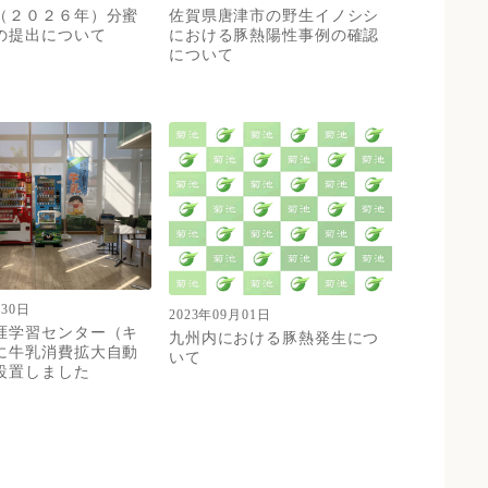
（２０２６年）分蜜
佐賀県唐津市の野生イノシシ
の提出について
における豚熱陽性事例の確認
について
月30日
2023年09月01日
涯学習センター（キ
九州内における豚熱発生につ
に牛乳消費拡大自動
いて
設置しました