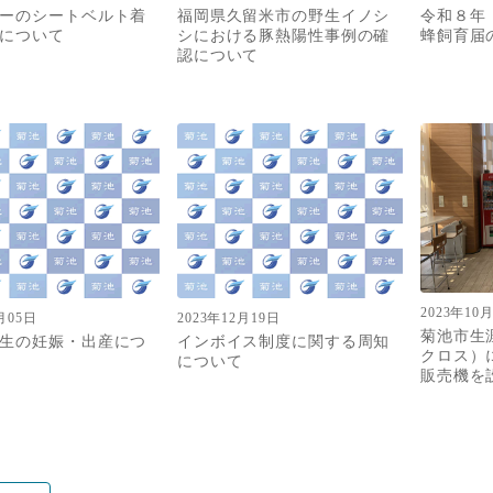
ーのシートベルト着
福岡県久留米市の野生イノシ
令和８年
について
シにおける豚熱陽性事例の確
蜂飼育届
認について
2023年10
月05日
2023年12月19日
菊池市生
生の妊娠・出産につ
インボイス制度に関する周知
クロス）
について
販売機を