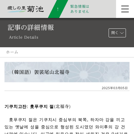
緊急情報は
ありません
記事の詳細情報
開く
Article Details
ホーム
（韓国語）袈裟尾山北福寺
2025年03月05日
기쿠치고잔: 홋푸쿠지 절(北福寺)
홋푸쿠지 절은 기쿠치시 중심부의 북쪽, 하자마 강을 끼고
있는 옛날에 성을 중심으로 형성된 도시였던 와이후의 강 건