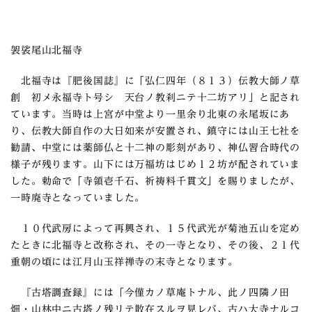
袈裟尾山北福寺
北福寺は『肥後国誌』に「弘仁四年（８１３）伝教大師ノ草
創 初メ永福寺ト号シ 天台ノ教刹ニテ十二坊アリ」と記され
ています。当時は上宮が中堂より一里余り北東の永尾坂にあ
り、伝教大師自作の大日如来が安置され、鎮守には山王七社を
勧請、中堂には薬師仏と十二神の彫刻があり、神仏習合時代の
様子が残ります。山下には万福坊はじめ１２坊が配されていま
した。勅命で「寺領壱千石、祈祷料千貫文」を賜りましたが、
一時廃寺となっていました。
１０代武房によって再興され、１５代武光が菊池五山を定め
たときに北福寺と改称され、その一寺となり、その後、２１代
重朝の頃には江月山玉祥禅寺の末寺となります。
『古塔調査録』には「今僅カノ草庵トナル、此ノ四隣ノ田
畑・山林中ニ古塔ノ残リテ散在スルヲ見レバ、古ハ大寺ナルコ