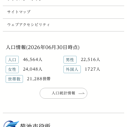
サイトマップ
ウェブアクセシビリティ
人口情報(2026年06月30日時点)
46,564人
22,516人
人口
男性
24,048人
1727人
女性
外国人
21,288世帯
世帯数
人口統計情報
菊池市役所