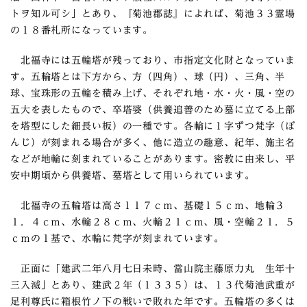
トヲ知ル可シ」とあり、『菊池郡誌』によれば、菊池３３霊場
の１８番札所になっています。
北福寺には五輪塔が残っており、市指定文化財となっていま
す。五輪塔とは下方から、方（四角）、球（円）、三角、半
球、宝珠形の五輪を積み上げ、それぞれ地・水・火・風・空の
五大を表したもので、卒塔婆（供養追善のため墓に立てる上部
を塔型にした細長い板）の一種です。各輪に１字ずつ梵字（ぼ
んじ）が刻まれる場合が多く、他に造立の趣意、紀年、施主名
などが地輪に刻まれていることがあります。密教に由来し、平
安中期頃から供養塔、墓塔として用いられています。
北福寺の五輪塔は高さ１１７ｃｍ、基礎１５ｃｍ、地輪３
１．４ｃｍ、水輪２８ｃｍ、火輪２１ｃｍ、風・空輪２１．５
ｃｍの１基で、水輪に梵字が刻まれています。
正面に「建武二年八月七日未時、當山院主藤原力丸 生年十
三入滅」とあり、建武２年（１３３５）は、１３代菊池武重が
足利尊氏に箱根竹ノ下の戦いで敗れた年です。五輪塔の多くは