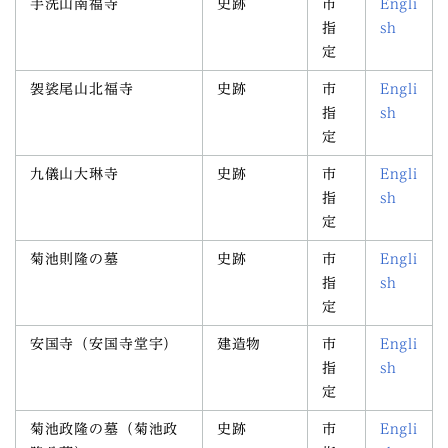
手洗山南福寺
史跡
市
Engli
指
sh
定
袈裟尾山北福寺
史跡
市
Engli
指
sh
定
九儀山大琳寺
史跡
市
Engli
指
sh
定
菊池則隆の墓
史跡
市
Engli
指
sh
定
安国寺（安国寺堂宇）
建造物
市
Engli
指
sh
定
菊池政隆の墓（菊池政
史跡
市
Engli