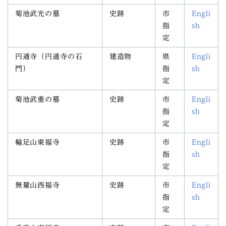
菊池武光の墓
史跡
市
Engli
指
sh
定
円通寺（円通寺の石
建造物
県
Engli
門）
指
sh
定
菊池武重の墓
史跡
市
Engli
指
sh
定
輪足山東福寺
史跡
市
Engli
指
sh
定
無量山西福寺
史跡
市
Engli
指
sh
定