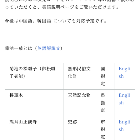
っていただくと、英語説明ページをご覧いただけます。
今後は中国語、韓国語 についても対応予定です。
菊池一族とは（
英語解説文
）
菊池の松囃子（御松囃
無形民俗文
国
Engli
子御能）
化財
指
sh
定
将軍木
天然記念物
県
Engli
指
sh
定
熊耳山正観寺
史跡
市
Engli
指
sh
定