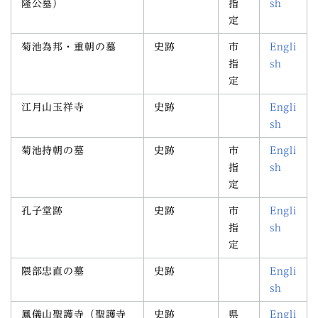
隆公墓）
指
sh
定
菊池為邦・重朝の墓
史跡
市
Engli
指
sh
定
江月山玉祥寺
史跡
Engli
sh
菊池持朝の墓
史跡
市
Engli
指
sh
定
孔子堂跡
史跡
市
Engli
指
sh
定
隈部忠直の墓
史跡
Engli
sh
鳳儀山聖護寺（聖護寺
史跡
県
Engli