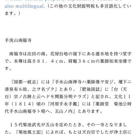
also multilingual.
（この他の文化財説明板も多言語化してい
ます。）
手洗山南福寺
南福寺は出田の南、花房台地の崖下にある遊水地を持つ堂宇
で、本尊は高さ８１．４ｃｍ、肩幅３６ｃｍの薬師如来坐像で
す。
『国郡一統志』には「手水山南禅寺ハ薬師像ヲ安ジ、壇下ニ
清泉有ル故、之ヲ名ヅク」とあり、『肥後国誌』に「台（天
台）宗ノ古跡と云ヘドモ開基分明ナラズ」と記され、文化１１
年（１８１４）頃の『河原手永手鑑』には「薬師堂 菊池公時
代手水山南福寺ト唱ヘ、五山ノ内」とあります。
１５代菊池武光が五山を定めたとき、その一寺となりまし
た。『菊池風土記』によれば、もとは天台宗でしたが浄土宗に