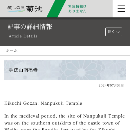
緊急情報は
ありません
記事の詳細情報
開く
Article Details
ホーム
手洗山南福寺
2024年07月31日
Kikuchi Gozan: Nanpukuji Temple
In the medieval period, the site of Nanpukuji Temple
was on the southern outskirts of the castle town of