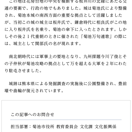
この地は花房台地の中央を横断する板井川の北縁にあたる交
通の要衝で、行政の地でもありました。城は菊池氏により整備
され、菊池本城の南西方面の重要な拠点として活躍しました
が、当初この城の城主は板井氏で、鎌倉時代に相良氏がこの地
に入り板井氏を名乗り、菊池の傘下に入ったとされます。しか
しその後２１代重朝のときに催された「菊池万句連歌」の際に
は、城主として関部氏の名が現れます。
南北朝時代には軍事上の要地となり、九州探題今川了俊とそ
の子仲秋が菊池攻略の拠点として万を超える大軍を２年にわた
り駐屯させました。
城跡は熊本県による発掘調査の実施後に公園整備され、豊前
壕や曲輪が復元されています。
この記事へのお問合せ
担当部署：菊池市役所 教育委員会 文化課 文化振興係