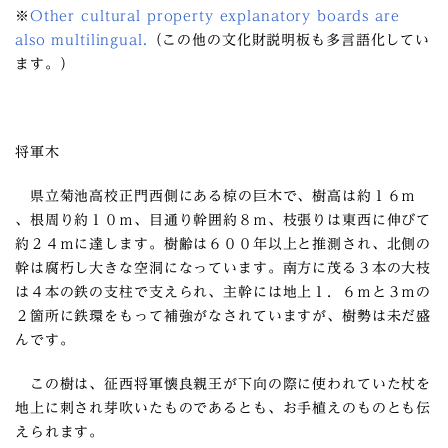
※
Other cultural property explanatory boards are
also multilingual.
（この他の文化財説明板も多言語化してい
ます。）
将軍木
県立菊池高校正門西側にある椋の巨木で、樹高は約１６ｍ
、根周り約１０ｍ、目通り幹囲約８ｍ、枝張りは東西に伸びて
約２４ｍに達します。樹齢は６００年以上と推測され、北側の
幹は腐朽し大きな空洞になっています。南方に茂る３本の大枝
は４本の鉄の支柱で支えられ、主幹には地上１．６ｍと３ｍの
２箇所に鉄環をもって補強がなされていますが、樹勢は未だ盛
んです。
この樹は、征西将軍懐良親王が下向の際に使われていた杖を
地上に刺され芽吹いたものであるとも、お手植えのものとも伝
えられます。