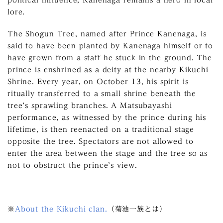
political influence, Kanenaga remains a hero in local
lore.
The Shogun Tree, named after Prince Kanenaga, is
said to have been planted by Kanenaga himself or to
have grown from a staff he stuck in the ground. The
prince is enshrined as a deity at the nearby Kikuchi
Shrine. Every year, on October 13, his spirit is
ritually transferred to a small shrine beneath the
tree’s sprawling branches. A Matsubayashi
performance, as witnessed by the prince during his
lifetime, is then reenacted on a traditional stage
opposite the tree. Spectators are not allowed to
enter the area between the stage and the tree so as
not to obstruct the prince’s view.
※
About the Kikuchi clan.
（菊池一族とは）