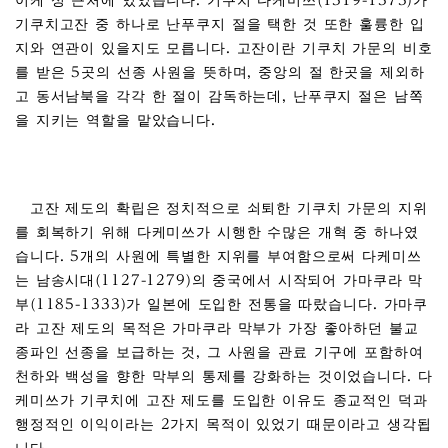
이케 성 근처에 있었습니다. 기쿠치 다케미쓰(1319-1373)가
기쿠치고잔 중 하나로 난푸쿠지 절을 택한 것 또한 훌륭한 입
지와 연관이 있을지도 모릅니다. 고잔이란 기쿠치 가문의 비호
를 받은 5곳의 선종 사원을 뜻하며, 중앙의 절 한곳을 제외하
고 동서남북을 각각 한 절이 감독하는데, 난푸쿠지 절은 남쪽
을 지키는 역할을 맡았습니다.
고잔 제도의 확립은 정치적으로 쇠퇴한 기쿠치 가문의 지위
를 회복하기 위해 다케미쓰가 시행한 수많은 개혁 중 하나였
습니다. 5개의 사원에 특별한 지위를 부여함으로써 다케미쓰
는 남송시대(1127-1279)의 중국에서 시작되어 가마쿠라 막
부(1185-1333)가 일본에 도입한 전통을 따랐습니다. 가마쿠
라 고잔 제도의 목적은 가마쿠라 막부가 가장 좋아하던 불교
종파인 선종을 보급하는 것, 그 사원을 관료 기구에 포함하여
천하와 백성을 향한 막부의 통제를 강화하는 것이었습니다. 다
케미쓰가 기쿠치에 고잔 제도를 도입한 이유도 종교적인 덕과
행정적인 이익이라는 2가지 목적이 있었기 때문이라고 생각됩