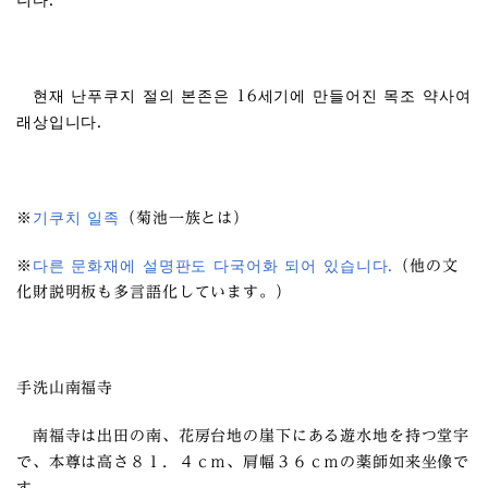
니다.
현재 난푸쿠지 절의 본존은 16세기에 만들어진 목조 약사여
래상입니다.
※
기쿠치 일족
（菊池一族とは）
※
다른 문화재에 설명판도 다국어화 되어 있습니다.
（他の文
化財説明板も多言語化しています。）
手洗山南福寺
南福寺は出田の南、花房台地の崖下にある遊水地を持つ堂宇
で、本尊は高さ８１．４ｃｍ、肩幅３６ｃｍの薬師如来坐像で