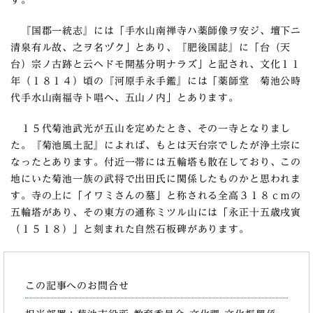
す。
『国郡一統志』には「手水山南禅寺ハ薬師像ヲ安ジ、壇下ニ
清泉有ル故、之ヲ名ヅク」とあり、『肥後国誌』に「台（天
台）宗ノ古跡と云ヘドモ開基分明ナラズ」と記され、文化１１
年（１８１４）頃の『河原手永手鑑』には「薬師堂 菊池公時
代手水山南福寺ト唱ヘ、五山ノ内」とあります。
１５代菊池武光が五山を定めたとき、その一寺となりまし
た。『菊池風土記』によれば、もとは天台宗でしたが浄土宗に
なったとあります。付近一帯には五輪塔も散在しており、この
地にいた菊池一族の武将で出田氏に関係したものかと思われま
す。寺の上に「イワミさんの墓」と称される全高３１８ｃｍの
五輪塔があり、その東方の通称ミツル山には「永正十五歳戌寅
（１５１８）」と刻まれた自然石板碑があります。
この記事へのお問合せ