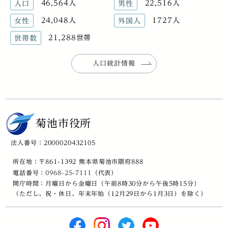
46,564人
22,516人
人口
男性
24,048人
1727人
女性
外国人
21,288世帯
世帯数
人口統計情報
菊池市役所
法人番号：2000020432105
所在地：〒861-1392 熊本県菊池市隈府888
電話番号：
0968-25-7111
（代表）
開庁時間：月曜日から金曜日（午前8時30分から午後5時15分）
（ただし、祝・休日、年末年始（12月29日から1月3日）を除く）