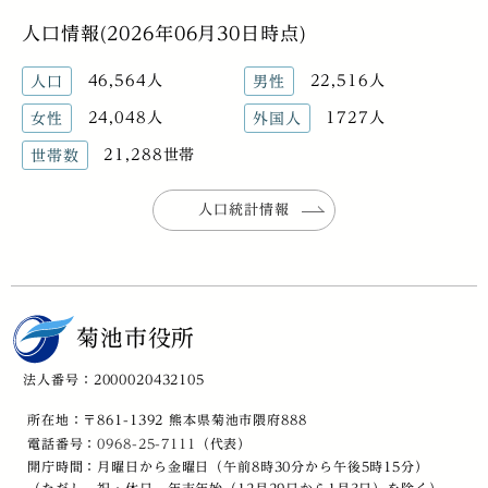
人口情報(2026年06月30日時点)
46,564人
22,516人
人口
男性
24,048人
1727人
女性
外国人
21,288世帯
世帯数
人口統計情報
菊池市役所
法人番号：2000020432105
所在地：〒861-1392 熊本県菊池市隈府888
電話番号：
0968-25-7111
（代表）
開庁時間：月曜日から金曜日（午前8時30分から午後5時15分）
（ただし、祝・休日、年末年始（12月29日から1月3日）を除く）