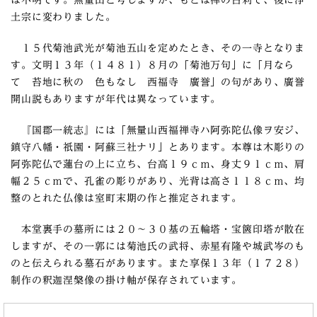
は不明です。無量山と号しますが、もとは禅の古刹で、後に浄
土宗に変わりました。
１５代菊池武光が菊池五山を定めたとき、その一寺となりま
す。文明１３年（１４８１）８月の「菊池万句」に「月なら
て 苔地に秋の 色もなし 西福寺 廣誉」の句があり、廣誉
開山説もありますが年代は異なっています。
『国郡一統志』には「無量山西福禅寺ハ阿弥陀仏像ヲ安ジ、
鎮守八幡・祇園・阿蘇三社ナリ」とあります。本尊は木彫りの
阿弥陀仏で蓮台の上に立ち、台高１９ｃｍ、身丈９１ｃｍ、肩
幅２５ｃｍで、孔雀の彫りがあり、光背は高さ１１８ｃｍ、均
整のとれた仏像は室町末期の作と推定されます。
本堂裏手の墓所には２０～３０基の五輪塔・宝篋印塔が散在
しますが、その一郭には菊池氏の武将、赤星有隆や城武岑のも
のと伝えられる墓石があります。また享保１３年（１７２８）
制作の釈迦涅槃像の掛け軸が保存されています。