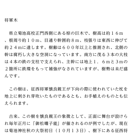
将軍木
県立菊池高校正門西側にある椋の巨木で、樹高は約１６ｍ
、根周り約１０ｍ、目通り幹囲約８ｍ、枝張りは東西に伸びて
約２４ｍに達します。樹齢は６００年以上と推測され、北側の
幹は腐朽し大きな空洞になっています。南方に茂る３本の大枝
は４本の鉄の支柱で支えられ、主幹には地上１．６ｍと３ｍの
２箇所に鉄環をもって補強がなされていますが、樹勢は未だ盛
んです。
この樹は、征西将軍懐良親王が下向の際に使われていた杖を
地上に刺され芽吹いたものであるとも、お手植えのものとも伝
えられます。
古来、この樹を懐良親王の象徴として、正面に舞台が設けら
れ毎年正月に「御松囃子能」が催されるのが例でしたが、現在
は菊池神社秋の大祭初日（１０月１３日）、樹下にある征西将