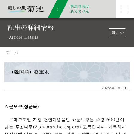
緊急情報は
ありません
記事の詳細情報
開く
Article Details
ホーム
（韓国語）将軍木
2025年03月05日
쇼군보쿠(장군목)
구마모토현 지정 천연기념물인 쇼군보쿠는 수령 600년이
넘는 푸조나무(Aphananthe aspera) 고목입니다. 기쿠치시