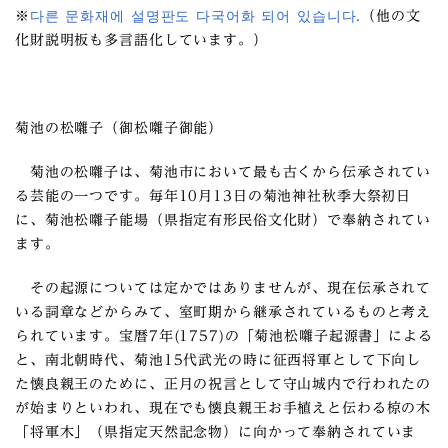
※
다른 문화재에 설명판도 다국어화 되어 있습니다.
（他の文
化財説明板も多言語化しています。）
菊池の松囃子（御松囃子御能）
菊池の松囃子は、菊池市において最も古くから伝承されてい
る芸能の一つです。毎年10月13日の菊池神社秋季大祭初日
に、菊池松囃子能場（県指定有形民俗文化財）で奉納されてい
ます。
その起源については定かではありませんが、現在伝承されて
いる詞章などからみて、室町期から継承されているものと考え
られています。宝暦7年(1757)の「菊池松囃子起源書」による
と、南北朝時代、菊池15代武光の時に征西将軍として下向し
た懐良親王のために、正月の祝言として守山城内で行われたの
が始まりといわれ、現在でも懐良親王お手植えと伝わる椋の木
「将軍木」（県指定天然記念物）に向かって奉納されていま