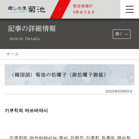
緊急情報が
9件あります
記事の詳細情報
開く
Article Details
ホーム
（韓国語）菊池の松囃子（御松囃子御能）
2025年03月05日
기쿠치의 마쓰바야시
기쿠치의 마쓰바야시는 무사 가문인 기쿠치 일족의 역사적